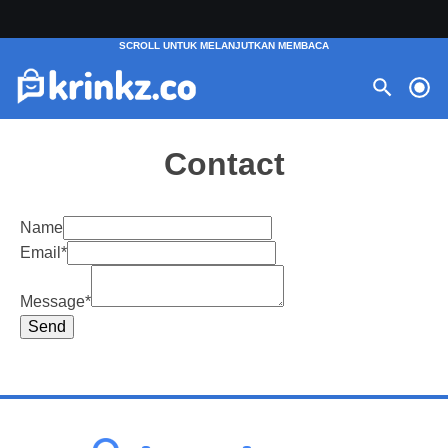
Contact
Name
Email
*
Message
*