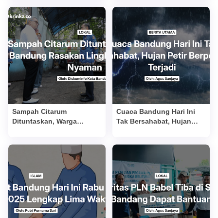
Tak Terlupakan
Sampah Citarum
Cuaca Bandung Hari Ini
Dituntaskan, Warga
Tak Bersahabat, Hujan
Bandung Rasakan
Petir Berpotensi Terjadi
Lingkungan Lebih
Nyaman