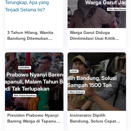
3 Tahun Hilang, Wanita
Warga Garut Diduga
Bandung Ditemukan
Diintimidasi Usai Kritik
dengan Luka Berat,
Dana Desa
Dugaan Penganiayaan
Kekasih Terungkap, Apa
yang Terjadi Selama Ini?
Presiden Prabowo Nyanyi
Insinerator Dipilih
Bareng Warga di Tapanuli,
Bandung, Solusi Cepat
Malam Tahun Baru Jadi
Atasi Sampah 1500 Ton