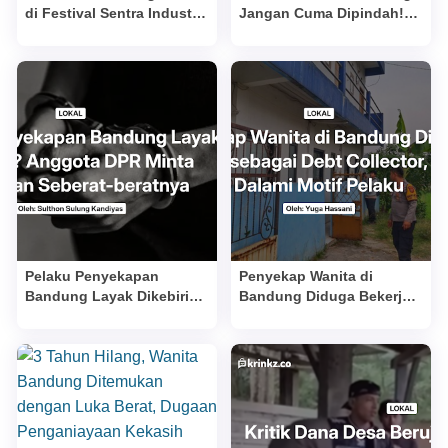
di Festival Sentra Industri,
Jangan Cuma Dipindah!
Akses Pasar Diperluas,
DPRD Minta Jaminan
Pelaku Usaha Harapkan
Usaha Tetap Berjalan
Transaksi Meningkat
Pelaku Penyekapan
Penyekap Wanita di
Bandung Layak Dikebiri?
Bandung Diduga Bekerja
Anggota DPR Minta
sebagai Debt Collector,
Hukuman Seberat-
Polisi Dalami Motif Pelaku
beratnya