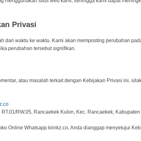
menggunakan situs web kami, sehingga kami dapat meningka
an Privasi
bah dari waktu ke waktu. Kami akan memposting perubahan pad
ka perubahan tersebut signifikan.
mentar, atau masalah terkait dengan Kebijakan Privasi ini, sila
z.co
21 RT.01/RW.05, Rancaekek Kulon, Kec. Rancaekek, Kabupate
 Online Whatsapp krinkz.co, Anda dianggap menyetujui Kebija