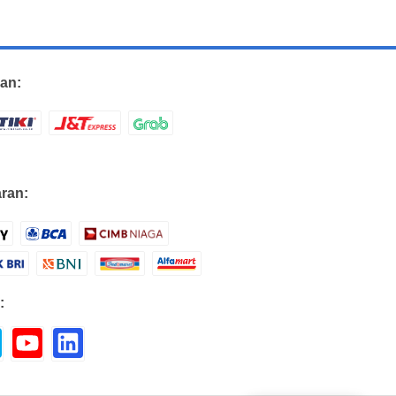
an:
ran:
: