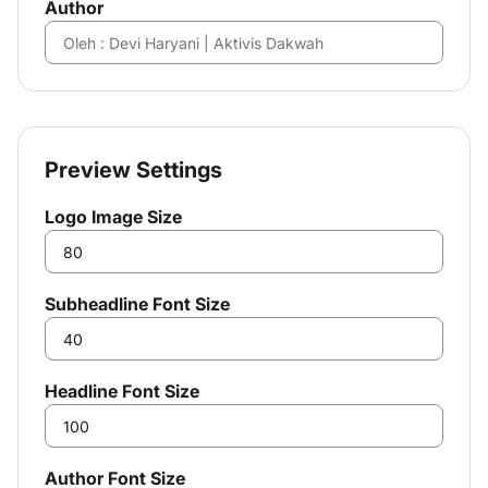
Author
Preview Settings
Krinkz.co - Image
Logo Image Size
Generator
Subheadline Font Size
Headline Font Size
Author Font Size