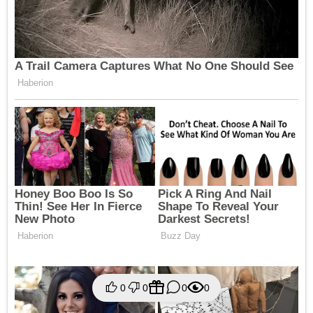
0
0
0
0